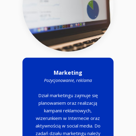
Marketing
Pozycjonowanie, reklama
Dział marketingu zajmuje się
planowaniem oraz realizacją
kampanii reklamowych,
wizerunkiem w Internecie oraz
aktywnością w social media. Do
zadań działu marketingu należy